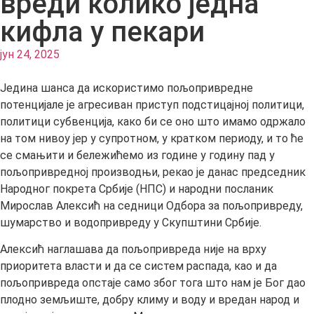
вреди колико једна
кифла у пекари
јун 24, 2025
Једина шанса да искористимо пољопривредне
потенцијале је агресиван приступ подстицајној политици,
политици субвенција, како би се оно што имамо одржало
на том нивоу јер у супротном, у кратком периоду, и то ће
се смањити и бележићемо из године у годину пад у
пољопривредној производњи, рекао је данас председник
Народног покрета Србије (НПС) и народни посланик
Мирослав Алексић на седници Одбора за пољопривреду,
шумарство и водопривреду у Скупштини Србије.
Алексић наглашава да пољопривреда није на врху
приоритета власти и да се систем распада, као и да
пољопривреда опстаје само због тога што нам је Бог дао
плодно земљиште, добру климу и воду и вредан народ и