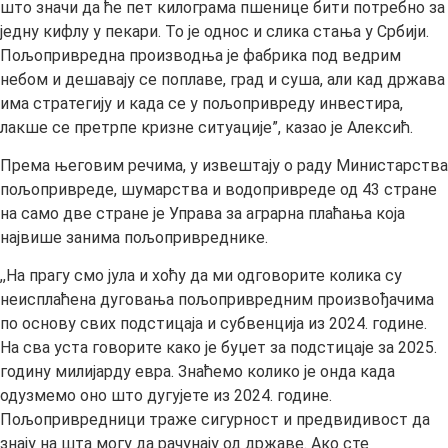
што значи да ће пет килограма пшенице бити потребно за
једну кифлу у пекари. То је однос и слика стања у Србији.
Пољопривредна производња је фабрика под ведрим
небом и дешавају се поплаве, град и суша, али кад држава
има стратегију и када се у пољопривреду инвестира,
лакше се претрпе кризне ситуације”, казао је Алексић.
Према његовим речима, у извештају о раду Министарства
пољопривреде, шумарства и водопривреде од 43 стране
на само две стране је Управа за аграрна плаћања која
највише занима пољопривреднике.
,,На прагу смо јула и хоћу да ми одговорите колика су
неисплаћена дуговања пољопривредним произвођачима
по основу свих подстицаја и субвенција из 2024. године.
На сва уста говорите како је буџет за подстицаје за 2025.
годину милијарду евра. Знаћемо колико је онда када
одузмемо оно што дугујете из 2024. године.
Пољопривредници траже сигурност и предвидивост да
знају на шта могу да рачунају од државе. Ако сте