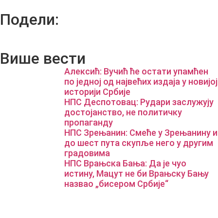
Подели:
Више вести
Алексић: Вучић ће остати упамћен
по једној од највећих издаја у новијој
историји Србије
НПС Деспотовац: Рудари заслужују
достојанство, не политичку
пропаганду
НПС Зрењанин: Смеће у Зрењанину и
до шест пута скупље него у другим
градовима
НПС Врањска Бања: Да је чуо
истину, Мацут не би Врањску Бању
назвао „бисером Србије“