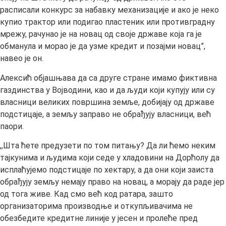
расписали конкурс за набавку механизације и ако је неко
купио трактор или подигао пластеник или противградну
мрежу, рачунао је на новац од своје државе која га је
обманула и морао је да узме кредит и позајми новац”,
навео је он.
Алексић објашњава да са друге стране имамо фиктивна
газдинства у Војводини, као и да људи који купују или су
власници великих површина земље, добијају од државе
подстицаје, а земљу заправо не обрађују власници, већ
паори.
,,Шта ћете предузети по том питању? Да ли ћемо неким
тајкунима и људима који седе у хладовини на Дорћолу да
исплаћујемо подстицаје по хектару, а да они који заиста
обрађују земљу немају право на новац, а морају да раде јер
од тога живе. Кад смо већ код ратара, зашто
организаторима производње и откупљивачима не
обезбедите кредитне линије у јесен и пролеће пред