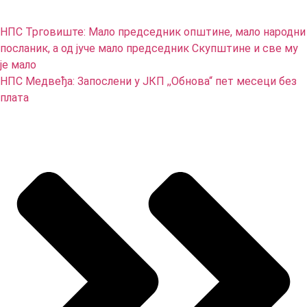
НПС Трговиште: Мало председник општине, мало народни
посланик, а од јуче мало председник Скупштине и све му
је мало
НПС Медвеђа: Запослени у ЈКП ,,Обнова“ пет месеци без
плата