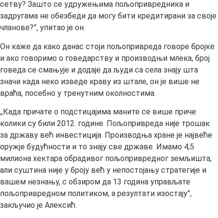
сетву? Зашто се удружењима пољопривредника и
задругама не обезбеди да могу бити кредитирани за своје
чланове?”, упитао је он.
Он каже да како данас стоји пољопривреда говоре бројке
и ако говоримо о говедарству и производњи млека, број
говеда се смањује и додаје да људи са села знају шта
значи када неко изведе краву из штале, он је више не
враћа, посебно у тренутним околностима.
,,Када причате о подстицајима маните се више приче
колики су били 2012. године. Пољопривреда није трошак
за државу већ инвестиција. Производња хране је највеће
оружје будућности и то знају све државе. Имамо 4,5
милиона хектара обрадивог пољопривредног земљишта,
али суштина није у броју већ у непостојању стратегије и
вашем незнању, с обзиром да 13 година управљате
пољопривредном политиком, а резултати изостају”,
закључио је Алексић.