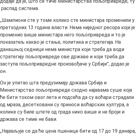
додаје да је, што се тиче Министарства пољопривреде, ту
распад система.
,,Шампиони сте у томе колико сте министара променили у
претходних 13 година власти. Нема ниједног ресора који је
променио више министара него пољопривреда и то је
показатељ какво је стање, политика и стратегија. На
данашњој седници нема министра који треба да води
стратегију пољопривреде ове државе и који треба да
заступа пољопривредне произвођаче у Србији”, додао је
он.
Он је упитао шта предузимају држава Србија и
Министарство пољопривреде сходно најавама суше која
ће бити током овог лета и подсећа да су воћари страдали
од мраза, десетковани су приноси воћарских култура, а
колике су биле штете од града нико више и не броји и
држава се тиме не бави.
,,Најављује се да ће цена пшенице бити од 17 до 19 динара,