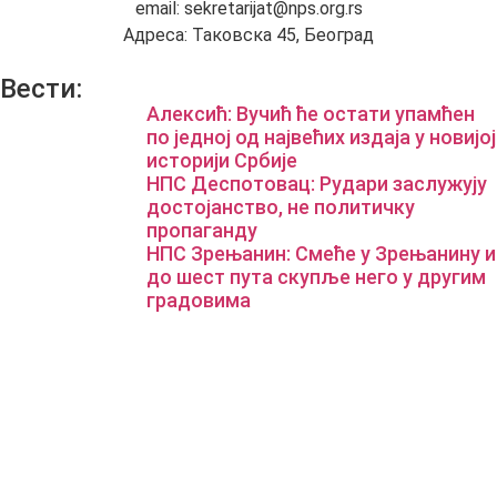
email: sekretarijat@nps.org.rs
Адреса: Таковска 45, Београд
Вести:
Алексић: Вучић ће остати упамћен
по једној од највећих издаја у новијој
историји Србије
НПС Деспотовац: Рудари заслужују
достојанство, не политичку
пропаганду
НПС Зрењанин: Смеће у Зрењанину и
до шест пута скупље него у другим
градовима