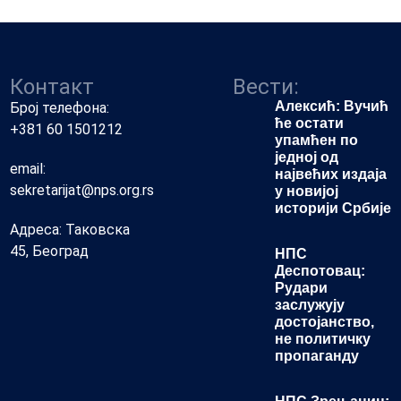
Контакт
Вести:
Алексић: Вучић
Број телефона:
ће остати
+381 60 1501212
упамћен по
једној од
email:
највећих издаја
sekretarijat@nps.org.rs
у новијој
историји Србије
Адреса: Таковска
45, Београд
НПС
Деспотовац:
Рудари
заслужују
достојанство,
не политичку
пропаганду