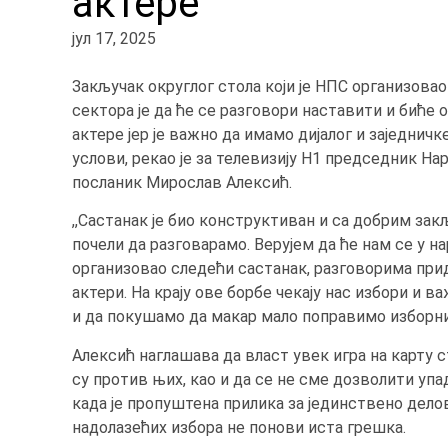
актере
јул 17, 2025
Закључак округлог стола који је НПС организова
сектора је да ће се разговори наставити и биће
актере јер је важно да имамо дијалог и заједнич
услови, рекао је за телевизију Н1 председник На
посланик Мирослав Алексић.
,,Састанак је био конструктиван и са добрим зак
почели да разговарамо. Верујем да ће нам се у 
организовао следећи састанак, разговорима пр
актери. На крају ове борбе чекају нас избори и 
и да покушамо да макар мало поправимо изборни а
Алексић наглашава да власт увек игра на карту
су против њих, као и да се не сме дозволити упа
када је пропуштена прилика за јединствено делов
надолазећих избора не понови иста грешка.