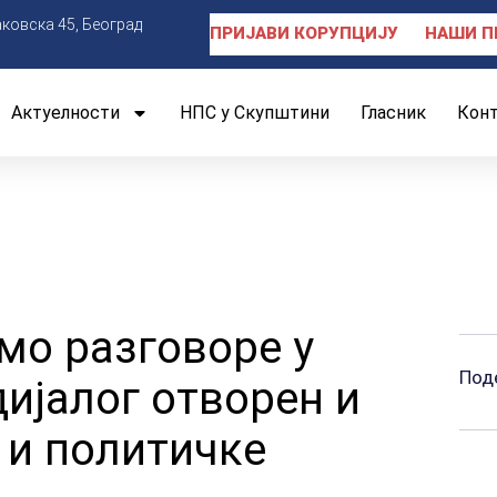
аковска 45, Београд
ПРИЈАВИ КОРУПЦИЈУ
НАШИ П
Актуелности
НПС у Скупштини
Гласник
Кон
мо разговоре у
Под
ијалог отворен и
 и политичке