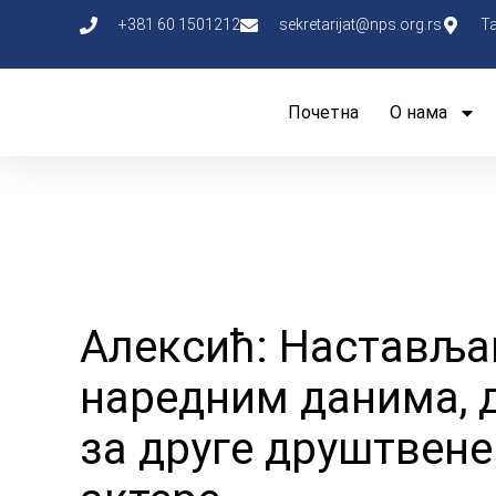
+381 60 1501212
sekretarijat@nps.org.rs
Т
Почетна
О нама
Алексић: Наставља
наредним данима, д
за друге друштвене