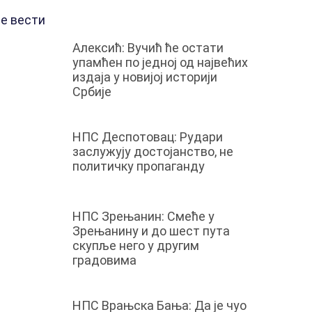
е вести
Алексић: Вучић ће остати
упамћен по једној од највећих
издаја у новијој историји
Србије
НПС Деспотовац: Рудари
заслужују достојанство, не
политичку пропаганду
НПС Зрењанин: Смеће у
Зрењанину и до шест пута
скупље него у другим
градовима
НПС Врањска Бања: Да је чуо