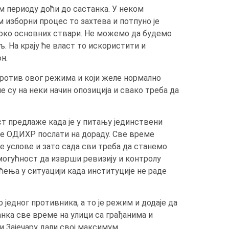
ом периоду доћи до састанка. У неком
 изборни процес то захтева и потпуно је
 око основних ствари. Не можемо да будемо
. На крају ће власт то искористити и
н.
против овог режима и који желе нормално
 су на неки начин опозиција и свако треба да
ст предлаже када је у питању јединствени
не ОДИХР послати на дораду. Све време
не услове и зато сада сви треба да станемо
могућност да изврши ревизију и контролу
ења у ситуацији када институције не раде
једног противника, а то је режим и додаје да
ранка све време на улици са грађанима и
и Зајечару дали свој максимум.