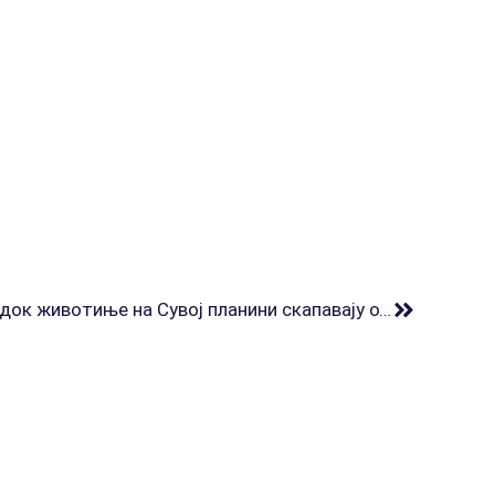
Јелисавчић: Нећемо ћутати док животиње на Сувој планини скапавају од жеђи