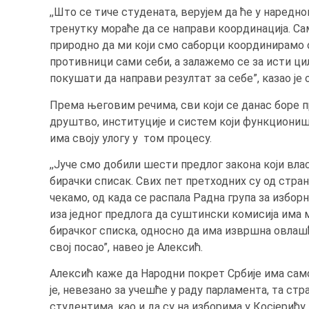
,,Што се тиче студената, верујем да ће у наредн
тренутку мораће да се направи координација. Сам
природно да ми који смо саборци координирамо
противници сами себи, а залажемо се за исти циљ
покушати да направи резултат за себе”, казао је о
Према његовим речима, сви који се данас боре 
друштво, институције и систем који функционише
има своју улогу у том процесу.
,,Јуче смо добили шести предлог закона који вла
бирачки списак. Свих пет претходних су од стра
чекамо, од када се распала Радна група за избор
иза једног предлога да суштински комисија има 
бирачког списка, односно да има извршна овлашћ
свој посао”, навео је Алексић.
Алексић каже да Народни покрет Србије има само 
је, невезано за учешће у раду парламента, та ст
студентима, као и да су на изборима у Косјерићу 