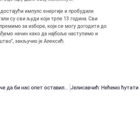
недостајући импулс енергије и пробудили
тали су сви људи који трпе 13 година. Сви
премимо за изборе, који се могу догодити до
 нађемо начин како да најбоље наступимо и
во”, закључио је Алексић.
НПС Зрењанин: СНС три пута мењала извођаче да би нас опет оставила без капи безбедне воде