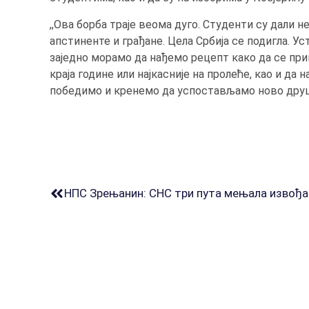
,,Ова борба траје веома дуго. Студенти су дали 
апстиненте и грађане. Цела Србија се подигла. Ус
заједно морамо да нађемо рецепт како да се при
краја године или најкасније на пролеће, као и да
победимо и кренемо да успостављамо ново друшт