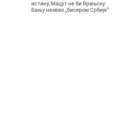
истину, Мацут не би Врањску
Бању назвао „бисером Србије“