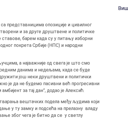
Виш
о са представницима опозиције и цивилног
 отворени и за друге друштвене и политичке
ке ставове, барем када су у питању изборни
родног покрета Србије (НПС) и народни
ључцима, а најважније од свега је што смо
наредним данима и недељама, када се буде
идружити још неки друштвени и политички
важно је да не будемо пасивни већ прогресивни
мбијент за тај дан”, додао је Алексић.
 стварања вештачких подела међу људима који
дање у ту замку и подсећа на прелазну владу
ање због чега је битно да се у светлу