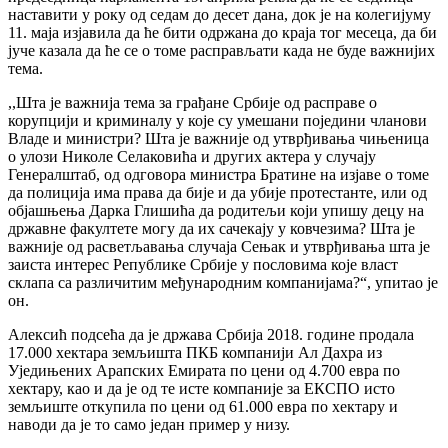
наставити у року од седам до десет дана, док је на колегијуму
11. маја изјавила да ће бити одржана до краја тог месеца, да би
јуче казала да ће се о томе расправљати када не буде важнијих
тема.
,,Шта је важнија тема за грађане Србије од расправе о
корупцији и криминалу у које су умешани поједини чланови
Владе и министри? Шта је важније од утврђивања чињеница
о улози Николе Селаковића и других актера у случају
Генералштаб, од одговора министра Братине на изјаве о томе
да полиција има права да бије и да убије протестанте, или од
објашњења Дарка Глишића да родитељи који упишу децу на
државне факултете могу да их сачекају у ковчезима? Шта је
важније од расветљавања случаја Сењак и утврђивања шта је
заиста интерес Републике Србије у пословима које власт
склапа са различитим међународним компанијама?“, упитао је
он.
Алексић подсећа да је држава Србија 2018. године продала
17.000 хектара земљишта ПКБ компанији Ал Дахра из
Уједињених Арапских Емирата по цени од 4.700 евра по
хектару, као и да је од те исте компаније за ЕКСПО исто
земљиште откупила по цени од 61.000 евра по хектару и
наводи да је то само један пример у низу.