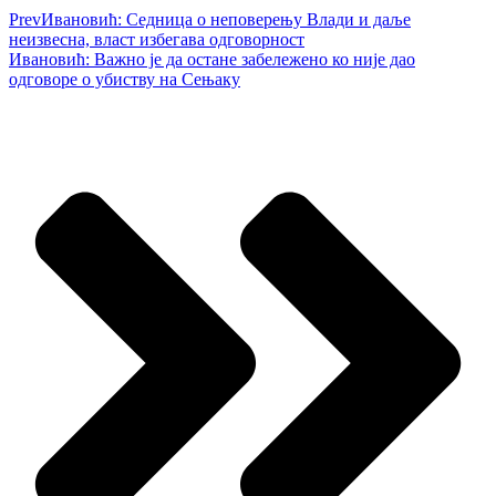
Prev
Ивановић: Седница о неповерењу Влади и даље
неизвесна, власт избегава одговорност
Ивановић: Важно је да остане забележено ко није дао
одговоре о убиству на Сењаку