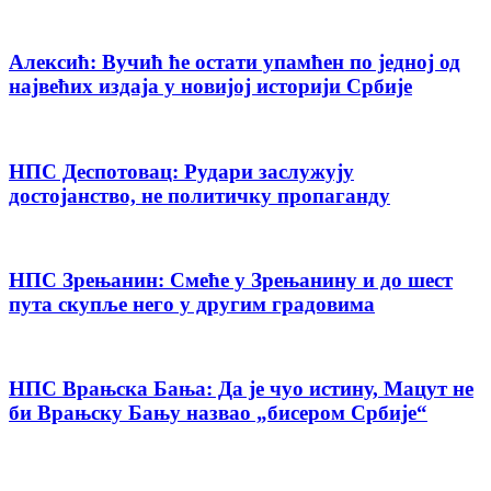
Алексић: Вучић ће остати упамћен по једној од
највећих издаја у новијој историји Србије
НПС Деспотовац: Рудари заслужују
достојанство, не политичку пропаганду
НПС Зрењанин: Смеће у Зрењанину и до шест
пута скупље него у другим градовима
НПС Врањска Бања: Да је чуо истину, Мацут не
би Врањску Бању назвао „бисером Србије“