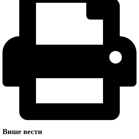
Више вести