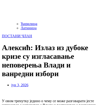
Ћирилица
Латиница
ПОСТАНИ ЧЛАН
Алексић: Излаз из дубоке
кризе су изгласавање
неповерења Влади и
ванредни избори
јун 3, 2026
У овом тренутку једино о чему се може разговарати јесте