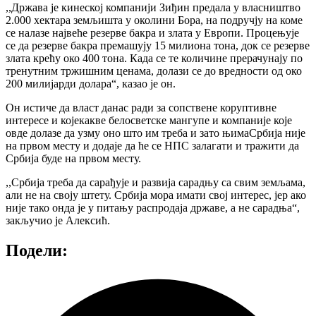
,,Држава је кинеској компанији Зиђин предала у власништво
2.000 хектара земљишта у околини Бора, на подручју на коме
се налазe највеће резерве бакра и злата у Европи. Процењује
се да резерве бакра премашују 15 милиона тона, док се резерве
злата крећу око 400 тона. Када се те количине прерачунају по
тренутним тржишним ценама, долази се до вредности од око
200 милијарди долара“, казао је он.
Он истиче да власт данас ради за сопствене коруптивне
интересе и којекакве белосветске мангупе и компаније које
овде долазе да узму оно што им треба и зато њимаСрбија није
на првом месту и додаје да ће се НПС залагати и тражити да
Србија буде на првом месту.
,,Србија треба да сарађује и развија сарадњу са свим земљама,
али не на своју штету. Србија мора имати свој интерес, јер ако
није тако онда је у питању распродаја државе, а не сарадња“,
закључио је Алексић.
Подели: