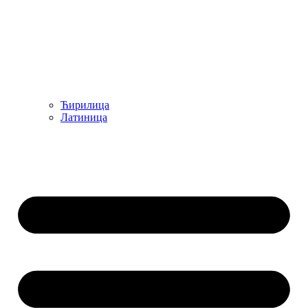
Ћирилица
Латиница