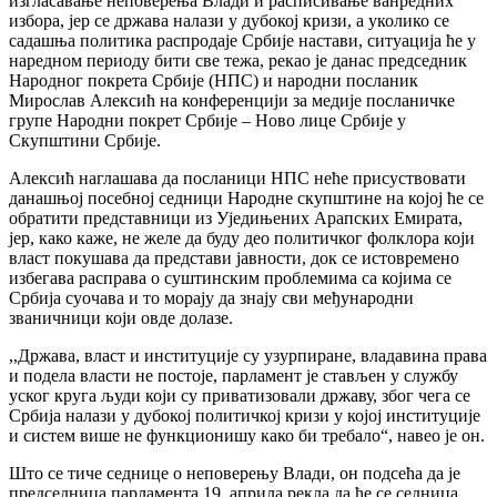
изгласавање неповерења Влади и расписивање ванредних
избора, јер се држава налази у дубокој кризи, а уколико се
садашња политика распродаје Србије настави, ситуација ће у
наредном периоду бити све тежа, рекао је данас председник
Народног покрета Србије (НПС) и народни посланик
Мирослав Алексић на конференцији за медије посланичке
групе Народни покрет Србије – Ново лице Србије у
Скупштини Србије.
Алексић наглашава да посланици НПС неће присуствовати
данашњој посебној седници Народне скупштине на којој ће се
обратити представници из Уједињених Арапских Емирата,
јер, како каже, не желе да буду део политичког фолклора који
власт покушава да представи јавности, док се истовремено
избегава расправа о суштинским проблемима са којима се
Србија суочава и то морају да знају сви међународни
званичници који овде долазе.
,,Држава, власт и институције су узурпиране, владавина права
и подела власти не постоје, парламент је стављен у службу
уског круга људи који су приватизовали државу, због чега се
Србија налази у дубокој политичкој кризи у којој институције
и систем више не функционишу како би требало“, навео је он.
Што се тиче седнице о неповерењу Влади, он подсећа да је
председница парламента 19. априла рекла да ће се седница