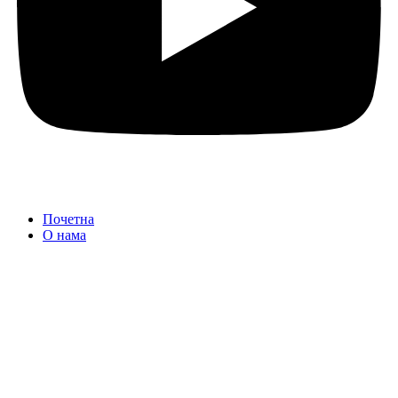
Почетна
О нама