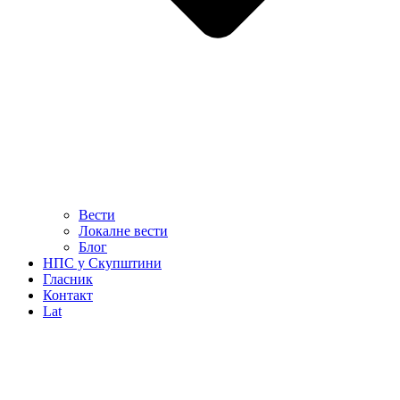
Вести
Локалне вести
Блог
НПС у Скупштини
Гласник
Контакт
Lat