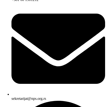
sekretarijat@nps.org.rs