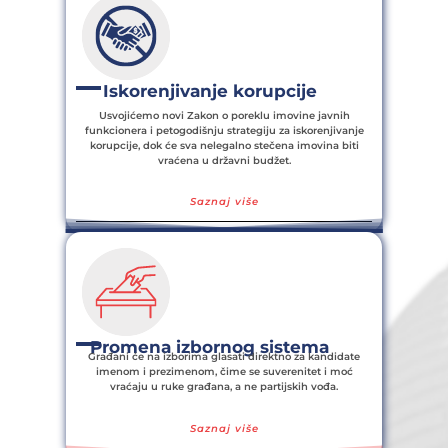
Iskorenjivanje korupcije
Usvojićemo novi Zakon o poreklu imovine javnih
funkcionera i petogodišnju strategiju za iskorenjivanje
korupcije, dok će sva nelegalno stečena imovina biti
vraćena u državni budžet.
Saznaj više
Promena izbornog sistema
Građani će na izborima glasati direktno za kandidate
imenom i prezimenom, čime se suverenitet i moć
vraćaju u ruke građana, a ne partijskih vođa.
Saznaj više