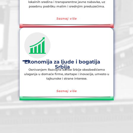
lokalnih sredina i transparentne javne nabavke, uz
posebnu podršku malim i srednjim preduzećima.
Saznaj više
Ekonomija za ljude i bogatija
Srbija
Osnivanjem Razvojne banke Srbije obezbedićemo
ulaganja u domaće firme, startape i inovacije, umesto u
tajkunske i strane interese.
Saznaj više