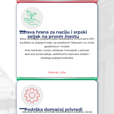
Zdrava hrana za naciju i srpski
seljak na prvom mestu
Nova strategija poljoprivrede obezbediće minimalno 10%
budžeta za poljoprivredu, sa posebnim fokusom na mala
gazdinstva i mlade.
Kroz kontrolu uvoza, ukidanje monopola i jačanje
domaće proizvodnje, zaštitićemo domaće tržište i
srpskog poljoprivrednika.
Saznaj više
Podrška domaćoj privredi
Jačanje domaće privrede kroz povoljne kredite, razvoj