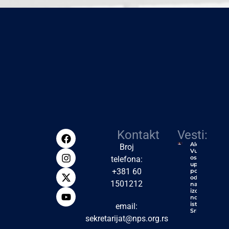
Kontakt
Vesti:
Aleksić:
Broj
Vučić će
ostati
telefona:
upamćen
+381 60
po jednoj
od
1501212
najvećih
izdaja u
novijoj
istoriji
email:
Srbije
sekretarijat@nps.org.rs