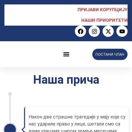
ПРИЈАВИ КОРУПЦИЈУ
НАШИ ПРИОРИТЕТИ
ПОСТАНИ ЧЛАН
НПС у Скупштини
Наша прича
Након две страшне трагедије у мају које су
нас удариле право у лице, шетали смо са
вама улицама широм земље месецима