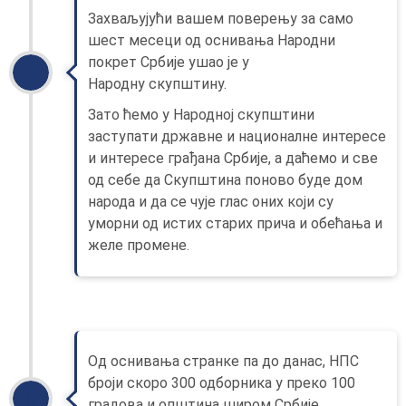
Захваљујући вашем поверењу за само
шест месеци од оснивања Народни
покрет Србије ушао је у
Народну скупштину.
Зато ћемо у Народној скупштини
заступати државне и националне интересе
и интересе грађана Србије, а даћемо и све
од себе да Скупштина поново буде дом
народа и да се чује глас оних који су
уморни од истих старих прича и обећања и
желе промене.
Од оснивања странке па до данас, НПС
броји скоро 300 одборника у преко 100
градова и општина широм Србије.