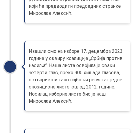
који ће предводити председник странке
Мирослав Алексић.
Изашли смо на изборе 17. децембра 2023.
године у оквиру коалиције „Србија против
насиља”. Наша листа освојила је сваки
четврти глас, преко 900 хиљада гласова,
остваривши тако најбољи резултат једне
опозиционе листе још од 2012. године.
Носилац изборне листе био је наш
Мирослав Алексић.