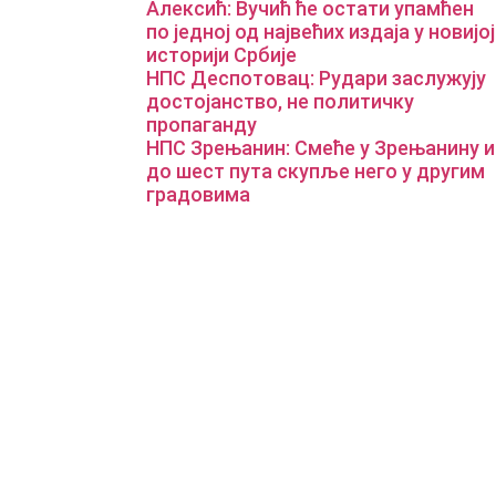
Алексић: Вучић ће остати упамћен
по једној од највећих издаја у новијој
историји Србије
НПС Деспотовац: Рудари заслужују
достојанство, не политичку
пропаганду
НПС Зрењанин: Смеће у Зрењанину и
до шест пута скупље него у другим
градовима