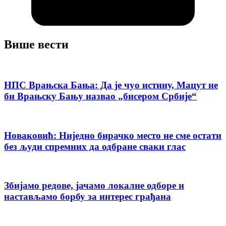
Више вести
НПС Врањска Бања: Да је чуо истину, Мацут не
би Врањску Бању назвао „бисером Србије“
Новаковић: Ниједно бирачко место не сме остати
без људи спремних да одбране сваки глас
Збијамо редове, јачамо локалне одборе и
настављамо борбу за интерес грађана