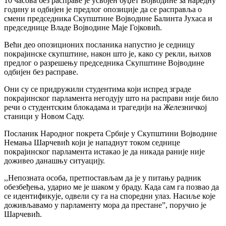
10 часова без расправе је усвојен буџет Војводине за наредну
годину и одбијен је предлог опозиције да се расправља о
смени председника Скупштине Војводине Балинта Јухаса и
председнице Владе Војводине Маје Гојковић.
Већи део опозиционих посланика напустио је седницу
покрајинске скупштине, након што је, како су рекли, њихов
предлог о разрешењу председника Скупштине Војводине
одбијен без расправе.
Они су се придружили студентима који испред зграде
покрајинског парламента негодују што на расправи није било
речи о студентским блокадама и трагедији на Железничкој
станици у Новом Саду.
Посланик Народног покрета Србије у Скупштини Војводине
Немања Шарчевић који је нападнут током седнице
покрајинског парламента истакао је да никада раније није
доживео данашњу ситуацију.
,,Непозната особа, претпостављам да је у питању радник
обезбеђења, ударио ме је шаком у браду. Када сам га позвао да
се идентификује, одвели су га на споредни улаз. Насиље које
доживљавамо у парламенту мора да престане”, поручио је
Шарчевић.