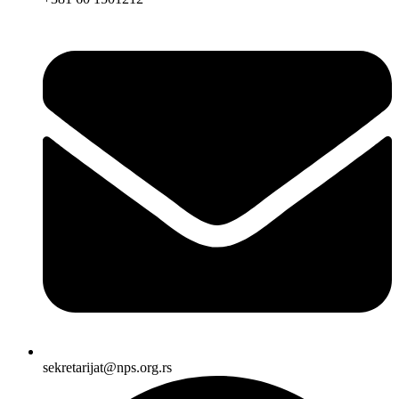
sekretarijat@nps.org.rs