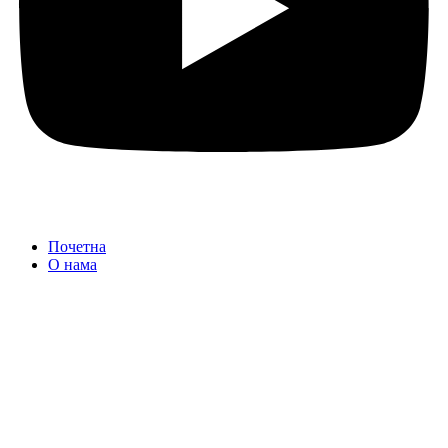
Почетна
О нама