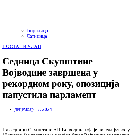
Ћирилица
Латиница
ПОСТАНИ ЧЛАН
Седница Скупштине
Војводине завршена у
рекордном року, опозиција
напустила парламент
децембар 17, 2024
На седници Скупштине АП Војводине која је почела јутрос у