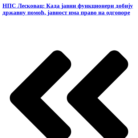
НПС Лесковац: Када јавни функционери добију
државну помоћ, јавност има право на одговоре