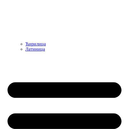
Ћирилица
Латиница