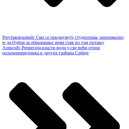
Prev
Јаковљевић: Сви се придружују студентима, ненормално
је да Одбор за образовање нема став по том питању
Алексић: Репресија власти води у све већи отпор
пољопривредника и других грађана Србије