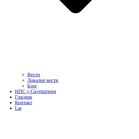
Вести
Локалне вести
Блог
НПС у Скупштини
Гласник
Контакт
Lat