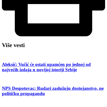
Više vesti
Aleksić: Vučić će ostati upamćen po jednoj od
najvećih izdaja u novijoj istoriji Srbije
NPS Despotovac: Rudari zaslužuju dostojanstvo, ne
političku propagandu