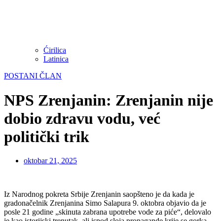
Ćirilica
Latinica
POSTANI ČLAN
NPS Zrenjanin: Zrenjanin nije
dobio zdravu vodu, već
politički trik
oktobar 21, 2025
Iz Narodnog pokreta Srbije Zrenjanin saopšteno je da kada je
gradonačelnik Zrenjanina Simo Salapura 9. oktobra objavio da je
posle 21 godine „skinuta zabrana upotrebe vode za piće“, delovalo
je kao istorijski trenutak, ali ispod sloja propagande krije se gorka