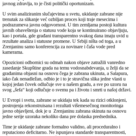
javnog zdravlja, to je čisti politički oportunizam.
U svim analiziranim slučajevima u svetu, ukidanje zabrane nije
trenutak za slikanje već ozbiljan proces koji traje mesecima i
podrazumeva javnu odgovornost. U tim zemljama postoji kultura
javnih obaveštenja o statusu vode koja se kontinuirano objavljuju,
kao i portala, gde građani transparentno svakog dana imaju uvid u
rezultate analiza i statusne promene. U Srbiji ništa od toga, a u
Zrenjaninu samo konferencija za novinare i čaša vode pred
kamerama.
Opozicioni odbornici su odmah nakon objave zatražili vanredno
zasedanje Skupštine grada na temu vodosnabdevanja, u želji da se
građanima objasni na osnovu čega je zabrana ukinuta, a Salapura,
iako čak nenadležan, odbio je i to je stravična slika jedne vlasti u
kojoj jedan čovek odlučuje sve u našem gradu, a sve po uzoru na
svog „šefa“ koji odlučuje o svemu pa i životu i smrti u našoj državi.
U Evropi i svetu, zabrane se ukidaju tek kada su rizici otklonjeni,
postrojenja rekonstruisana i rezultati višemesečnog monitoringa
javno objavljeni, dok je u Zrenjaninu zabrana skinuta na osnovu
jedne serije uzoraka nekoliko dana pre dolaska predsednika.
Time je ukidanje zabrane formalno validno, ali proceduralno i
reputaciono deficitarno. Ne ispunjava standarde transparentnosti,