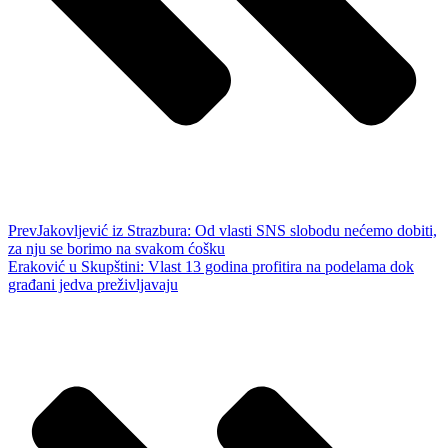
Prev
Jakovljević iz Strazbura: Od vlasti SNS slobodu nećemo dobiti,
za nju se borimo na svakom ćošku
Eraković u Skupštini: Vlast 13 godina profitira na podelama dok
građani jedva preživljavaju