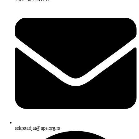
sekretarijat@nps.org.rs