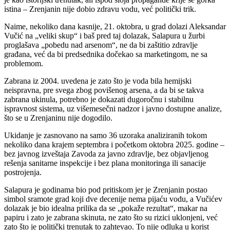
istina – Zrenjanin nije dobio zdravu vodu, već politički trik.
Naime, nekoliko dana kasnije, 21. oktobra, u grad dolazi Aleksandar
Vučić na „veliki skup“ i baš pred taj dolazak, Salapura u žurbi
proglašava „pobedu nad arsenom“, ne da bi zaštitio zdravlje
građana, već da bi predsednika dočekao sa marketingom, ne sa
problemom.
Zabrana iz 2004. uvedena je zato što je voda bila hemijski
neispravna, pre svega zbog povišenog arsena, a da bi se takva
zabrana ukinula, potrebno je dokazati dugoročnu i stabilnu
ispravnost sistema, uz višemesečni nadzor i javno dostupne analize,
što se u Zrenjaninu nije dogodilo.
Ukidanje je zasnovano na samo 36 uzoraka analiziranih tokom
nekoliko dana krajem septembra i početkom oktobra 2025. godine –
bez javnog izveštaja Zavoda za javno zdravlje, bez objavljenog
rešenja sanitarne inspekcije i bez plana monitoringa ili sanacije
postrojenja.
Salapura je godinama bio pod pritiskom jer je Zrenjanin postao
simbol sramote grad koji dve decenije nema pijaću vodu, a Vučićev
dolazak je bio idealna prilika da se „pokaže rezultat“, makar na
papiru i zato je zabrana skinuta, ne zato što su rizici uklonjeni, već
zato što je politički trenutak to zahtevao. To nije odluka u korist