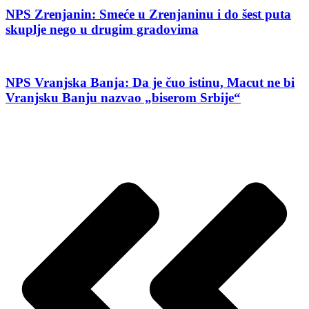
NPS Zrenjanin: Smeće u Zrenjaninu i do šest puta
skuplje nego u drugim gradovima
NPS Vranjska Banja: Da je čuo istinu, Macut ne bi
Vranjsku Banju nazvao „biserom Srbije“