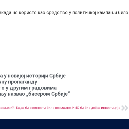
икада не користе као средство у политичкој кампањи било
 у новијој историји Србије
чку пропаганду
го у другим градовима
ању назвао „бисером Србије“
ављевић: Када би околности биле нормалне, НИС би био добра инвестиција