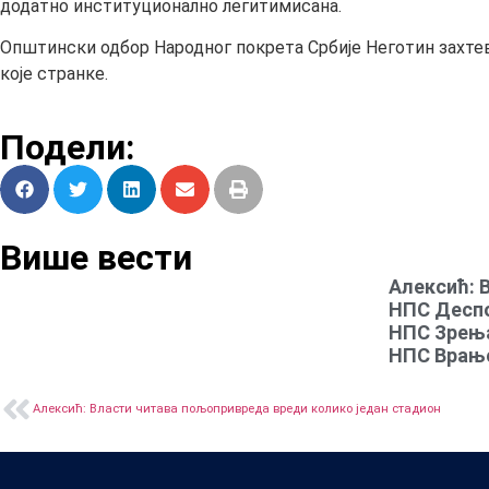
додатно институционално легитимисана.
Општински одбор Народног покрета Србије Неготин захтев
које странке.
Подели:
Више вести
Алексић: В
НПС Деспо
НПС Зрења
НПС Врањс
Алексић: Власти читава пољопривреда вреди колико један стадион