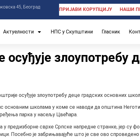
аковска 45, Београд
ПРИЈАВИ КОРУПЦИЈУ
НАШИ П
Актуелности
НПС у Скупштини
Гласник
Кон
 осуђује злоупотребу д
оштрије осуђује злоупотребу деце градских основних школ
ис основним школама у коме се наводи да општина Негот
уређења парка у насељу Цвећара.
на у предизборне сврхе Српске напредне странке, јер су ф
мци. Посебно је забрињавајуће што је све ово спроведено