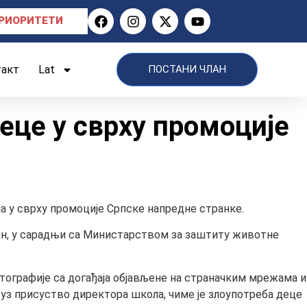
РИОРИТЕТИ
такт
Lat
ПОСТАНИ ЧЛАН
еце у сврху промоције
а у сврху промоције Српске напредне странке.
ин, у сарадњи са Министарством за заштиту животне
отографије са догађаја објављене на страначким мрежама и
 уз присуство директора школа, чиме је злоупотреба деце