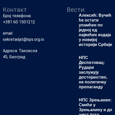
Контакт
Вести:
Алексић: Вучић
Број телефона:
ће остати
+381 60 1501212
упамћен по
једној од
email:
највећих издаја
sekretarijat@nps.org.rs
у новијој
историји Србије
Адреса: Таковска
45, Београд
НПС
Деспотовац:
Рудари
заслужују
достојанство,
не политичку
пропаганду
НПС Зрењанин:
Смеће у
Зрењанину и до
шест пута