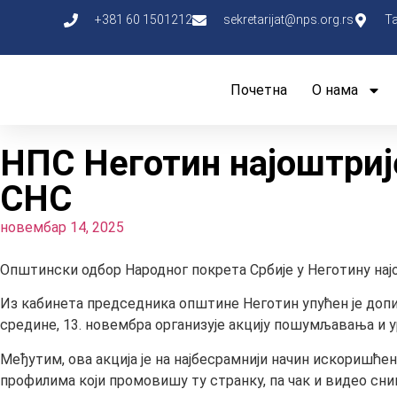
+381 60 1501212
sekretarijat@nps.org.rs
Т
Почетна
О нама
НПС Неготин најоштрије
СНС
новембар 14, 2025
Општински одбор Народног покрета Србије у Неготину нај
Из кабинета председника општине Неготин упућен је доп
средине, 13. новембра организује акцију пошумљавања и 
Међутим, ова акција је на најбесрамнији начин искоришће
профилима који промовишу ту странку, па чак и видео сни