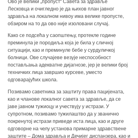
Ово је велики „пропуст“ Савета за здравље
Лесковца и очигледно је да њихов план јавног
здравља на локалном нивоу има велике пропусте,
обзиром на то да ово није изоловани случај.
Како се подсећа у саопштењу, протекле године
преминула је породиља која је била у сличној
ситуацији, као и преминуле бебе у сурдуличкој
болници. Ове случајеве везује неспособност
постављања адекватне дијагнозе, јер је велики број
техничких лица завршио курсеве, уместо
одговарајућих школа.
Позивамо саветника за заштиту права пацијената,
као и чланове локалног савета за здравље, да се
јаве јавном тужиоцу и учествују у истрази. У
супротном, позивамо тужилаштво да у званично
покренутој истрази приведе иста лица, као и друге
одговорне на челу установа примарне здравствене
заштите – Дома здравља и Дечијег диспанзера, као и