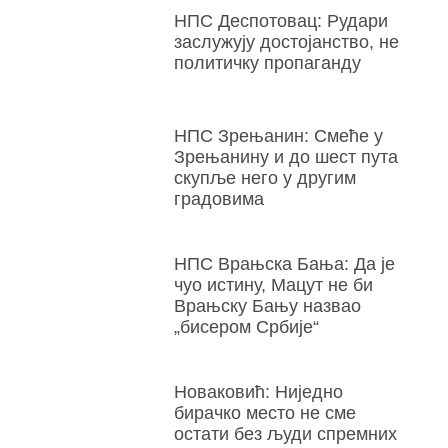
НПС Деспотовац: Рудари
заслужују достојанство, не
политичку пропаганду
НПС Зрењанин: Смеће у
Зрењанину и до шест пута
скупље него у другим
градовима
НПС Врањска Бања: Да је
чуо истину, Мацут не би
Врањску Бању назвао
„бисером Србије“
Новаковић: Ниједно
бирачко место не сме
остати без људи спремних