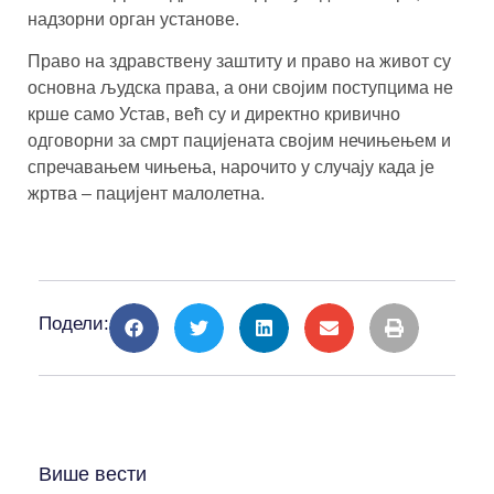
надзорни орган установе.
Право на здравствену заштиту и право на живот су
основна људска права, а они својим поступцима не
крше само Устав, већ су и директно кривично
одговорни за смрт пацијената својим нечињењем и
спречавањем чињења, нарочито у случају када је
жртва – пацијент малолетна.
Подели:
Више вести