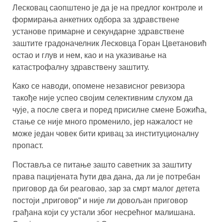
Лесковац саопштено је да је на предлог контроле и
формирања анкетних одбора за здравствене
установе примарне и секундарне здравствене
заштите градоначелник Лесковца Горан Цветановић
остао и глув и нем, као и на указивање на
катастрофалну здравствену заштиту.
Како се наводи, опомене независног ревизора
такође није успео својим селективним слухом да
чује, а после свега и поред присилне смене Божића,
стање се није много променило, јер нажалост не
може један човек бити кривац за институционалну
пропаст.
Поставља се питање зашто саветник за заштиту
права пацијената ћути два дана, да ли је потребан
приговор да би реаговао, зар за смрт малог детета
постоји „приговор“ и није ли довољан приговор
грађана који су устали због несрећног малишана.