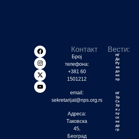
Контакт
Вести:
НПС
Број
Деспотовац:
Рудари
телефона:
заслужују
+381 60
достојанство
не политичку
1501212
пропаганду
email:
НПС
Зрењанин:
sekretarijat@nps.org.rs
Смеће у
Зрењанину
и до шест
Адреса:
пута
скупље
Таковска
него у
другим
45,
градовима
Београд