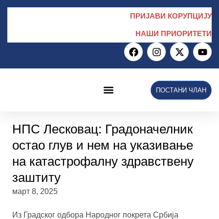
ПРИЈАВИ КОРУПЦИЈУ
НАШИ ПРИОРИТЕТИ
ПОСТАНИ ЧЛАН
НПС у Скупштини
НПС Лесковац: Градоначелник
остао глув и нем на указивање
на катастрофалну здравствену
заштиту
март 8, 2025
Из Градског одбора Народног покрета Србија