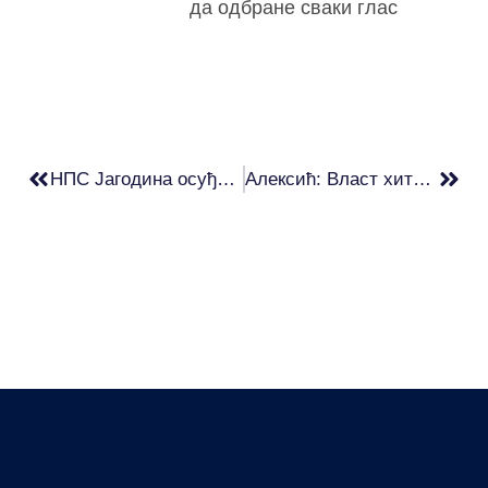
да одбране сваки глас
НПС Јагодина осуђује срамно понашање начелника Школске управе
Алексић: Власт хитно да престане са репресијом и подстицањем насиља