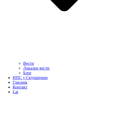
Вести
Локалне вести
Блог
НПС у Скупштини
Гласник
Контакт
Lat