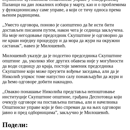
Паланци на дан локалних избора у марту, као и о проблемима
у функционисању саме управе, а који се тичу односа према
њеним радницима.
,,Уместо одговора, поново је саопштено да ће исти бити
достављен писаним путем, након чега је седница закључена.
На моје негодовање председник Скупштине је одговорио да
не крши ниједну процедуру и да мора да жури на окружни
састанак”, навео је Милошевић.
Милошевић указује да је подсетио председника Скупштине
општине да, уколико због других обавеза није у могућности
да води седницу до краја, постоји заменик председника
Скупштине који може преузети вођење заседања, али да је
Николић упркос томе напустио салу понављајући да жури и
да ћемо одговоре добити накнадно.
,,Овакво понашање Николића представља непоштовање
институције Скупштине општине, грађана Деспотовца који
очекују одговоре на постављена питања, али и начелника
Општинске управе који је био спреман да на њих одговори
јавно и пред одборницима”, закључио је Милошевић.
Подели: