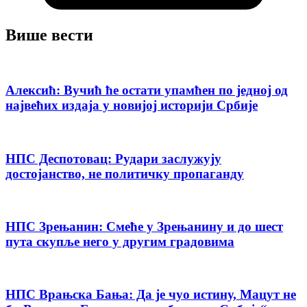
Више вести
Алексић: Вучић ће остати упамћен по једној од
највећих издаја у новијој историји Србије
НПС Деспотовац: Рудари заслужују
достојанство, не политичку пропаганду
НПС Зрењанин: Смеће у Зрењанину и до шест
пута скупље него у другим градовима
НПС Врањска Бања: Да је чуо истину, Мацут не