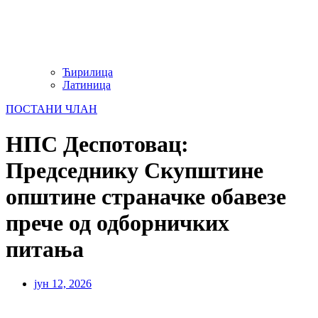
Ћирилица
Латиница
ПОСТАНИ ЧЛАН
НПС Деспотовац:
Председнику Скупштине
општине страначке обавезе
прече од одборничких
питања
јун 12, 2026