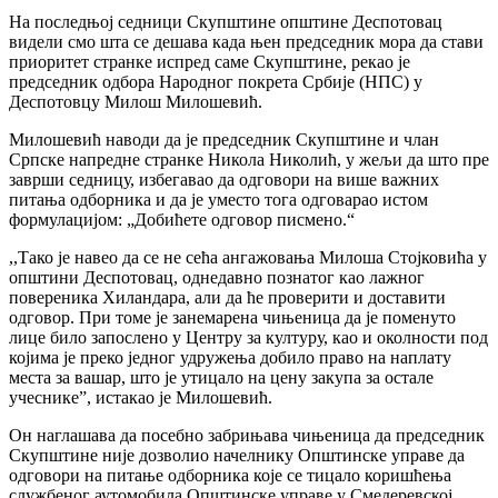
На последњој седници Скупштине општине Деспотовац
видели смо шта се дешава када њен председник мора да стави
приоритет странке испред саме Скупштине, рекао је
председник одбора Народног покрета Србије (НПС) у
Деспотовцу Милош Милошевић.
Милошевић наводи да је председник Скупштине и члан
Српске напредне странке Никола Николић, у жељи да што пре
заврши седницу, избегавао да одговори на више важних
питања одборника и да је уместо тога одговарао истом
формулацијом: „Добићете одговор писмено.“
,,Тако је навео да се не сећа ангажовања Милоша Стојковића у
општини Деспотовац, однедавно познатог као лажног
повереника Хиландара, али да ће проверити и доставити
одговор. При томе је занемарена чињеница да је поменуто
лице било запослено у Центру за културу, као и околности под
којима је преко једног удружења добило право на наплату
места за вашар, што је утицало на цену закупа за остале
учеснике”, истакао је Милошевић.
Он наглашава да посебно забрињава чињеница да председник
Скупштине није дозволио начелнику Општинске управе да
одговори на питање одборника које се тицало коришћења
службеног аутомобила Општинске управе у Смедеревској