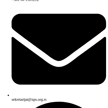
sekretarijat@nps.org.rs