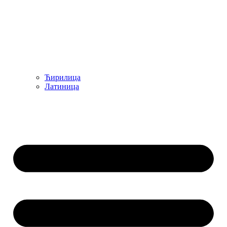
Ћирилица
Латиница