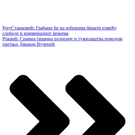
Prev
Станковић: Грађани ће на изборима бирати између
слободе и криминалног режима
Роквић: Срамна тишина полиције и тужилаштва поводом
претњи Даници Вученић