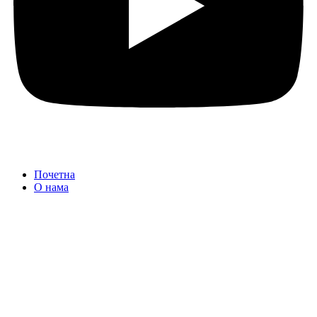
Почетна
О нама