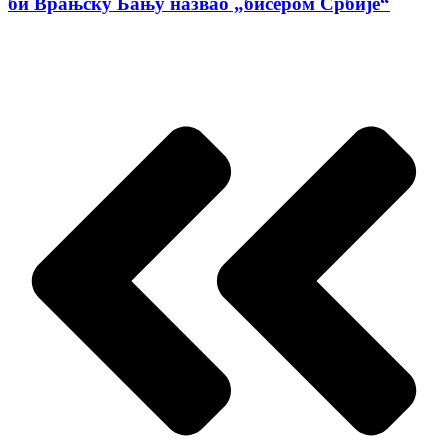
би Врањску Бању назвао „бисером Србије“