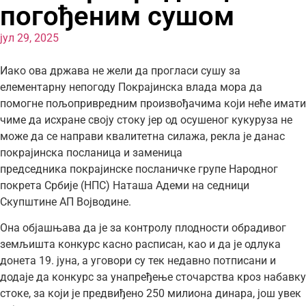
погођеним сушом
јул 29, 2025
Иако ова држава не жели да прогласи сушу за
елементарну непогоду Покрајинска влада мора да
помогне пољопривредним произвођачима који неће имати
чиме да исхране своју стоку јер од осушеног кукуруза не
може да се направи квалитетна силажа, рекла је данас
покрајинска посланица и заменица
председника покрајинске посланичке групе Народног
покрета Србије (НПС) Наташа Адеми на седници
Скупштине АП Војводине.
Она објашњава да је за контролу плодности обрадивог
земљишта конкурс касно расписан, као и да је одлука
донета 19. јуна, а уговори су тек недавно потписани и
додаје да конкурс за унапређење сточарства кроз набавку
стоке, за који је предвиђено 250 милиона динара, још увек