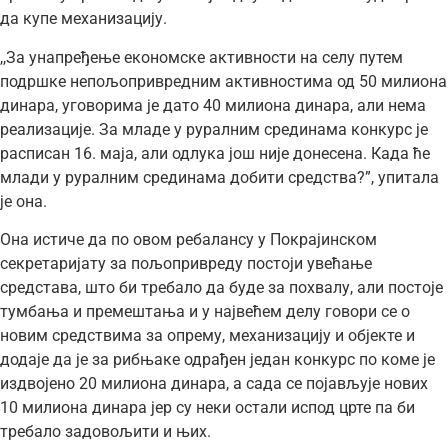
да купе механизацију.
,,За унапређење економске активности на селу путем
подршке непољопривредним активностима од 50 милиона
динара, уговорима је дато 40 милиона динара, али нема
реализације. За младе у руралним срединама конкурс је
расписан 16. маја, али одлука још није донесена. Када ће
млади у руралним срединама добити средства?”, упитала
је она.
Она истиче да по овом ребалансу у Покрајинском
секретаријату за пољопривреду постоји увећање
средстава, што би требало да буде за похвалу, али постоје
тумбања и премештања и у највећем делу говори се о
новим средствима за опрему, механизацију и објекте и
додаје да је за рибњаке одрађен један конкурс по коме је
издвојено 20 милиона динара, а сада се појављује нових
10 милиона динара јер су неки остали испод црте па би
требало задовољити и њих.