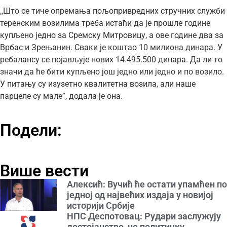
,,Што се тиче опремања пољопривредних стручних служби
теренским возилима треба истаћи да је прошле године
купљено једно за Сремску Митровицу, а ове године два за
Врбас и Зрењанин. Сваки је коштао 10 милиона динара. У
ребалансу се појављује нових 14.495.500 динара. Да ли то
значи да ће бити купљено још једно или једно и по возило.
У питању су изузетно квалитетна возила, али наше
парцеле су мале”, додала је она.
Подели:
Више вести
Алексић: Вучић ће остати упамћен по
једној од највећих издаја у новијој
историји Србије
НПС Деспотовац: Рудари заслужују
достојанство, не политичку