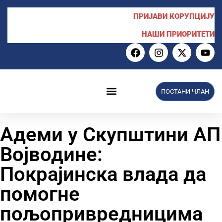
ПРИЈАВИ КОРУПЦИЈУ
НАШИ ПРИОРИТЕТИ
ПОСТАНИ ЧЛАН
НПС у Скупштини
Адеми у Скупштини АП
Војводине:
Покрајинска влада да
помогне
пољопривредницима