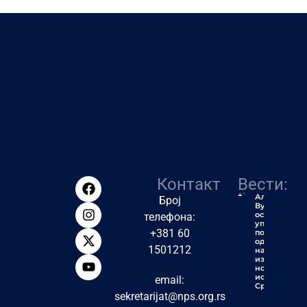
Контакт
Вести:
Алексић:
Број
Вучић ће
остати
телефона:
упамћен
+381 60
по једној
од
1501212
највећих
издаја у
новијој
историји
email:
Србије
sekretarijat@nps.org.rs