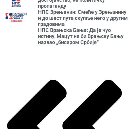
пропаганду
НПС Зрењанин: Смеће у Зрењанину
и до шест пута скупље него у другим
градовима
НПС Врањска Бања: Да је чуо
истину, Мацут не би Врањску Бању
назвао „бисером Србије“