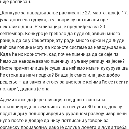
није расписан.
,,Конкурс за наводњавање расписан је 27. марта, док је 17.
јула донесена одлука, а уговори су потписани пре
неколико дана. Реализација је предвиђена за 30.
септембар. Конкурс је требало да буде објављен много
раније, да се у Секретаријату ради много брже и да људи
већ ове године могу да користе системе за наводњавање.
Када ће их користити, кад почне пшеница да се сеје па
ћемо да наводњавамо пшеницу и уљану репицу на јесен?
Нисте приметили да је суша, да нећемо имати кукуруза, да
ће стока да нам поцрка? Влада је смислила јако добро
решење – да замени стоку за цистерне којима ће се гасити
пожари”, додала је она.
Адеми каже да је реализација подршке заштити
пољопривредног земљишта на непуних 30 посто, док су
подстицаји у пољопривреди у руралном развоју извршени
нула посто и додаје да нису потписани уговори за
органску производњу иако је одлука донета и људи треба