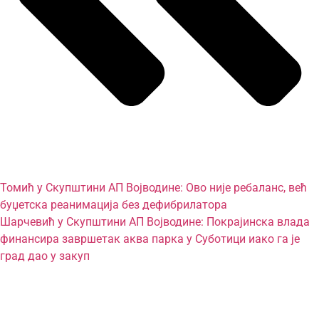
Томић у Скупштини АП Војводине: Ово није ребаланс, већ
буџетска реанимација без дефибрилатора
Шарчевић у Скупштини АП Војводине: Покрајинска влада
финансира завршетак аква парка у Суботици иако га је
град дао у закуп