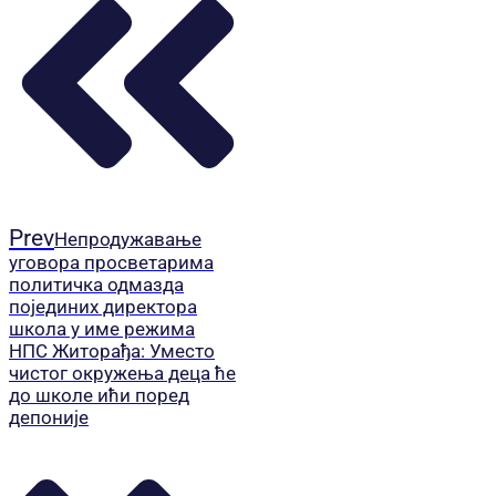
Prev
Непродужавање
уговора просветарима
политичка одмазда
појединих директора
школа у име режима
НПС Житорађа: Уместо
чистог окружења деца ће
до школе ићи поред
депоније