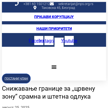
Скочите
+381 60 1501212
sekretarijat@nps.org.rs
Таковска 45, Београд
на
садржај
ПРИЈАВИ КОРУПЦИЈУ
НАШИ ПРИОРИТЕТИ
Facebook
Instagram
Youtube
ПОСТАНИ ЧЛАН
Снижавање границе за ,,црвену
зону“ срамна и штетна одлука
август 25, 2025