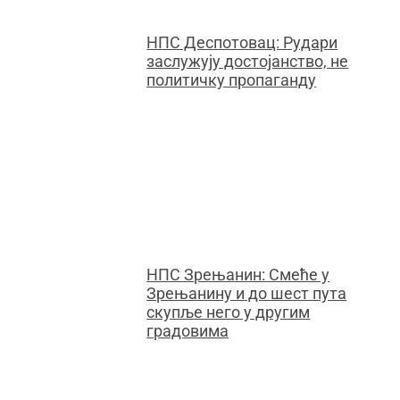
НПС Деспотовац: Рудари
заслужују достојанство, не
политичку пропаганду
НПС Зрењанин: Смеће у
Зрењанину и до шест пута
скупље него у другим
градовима