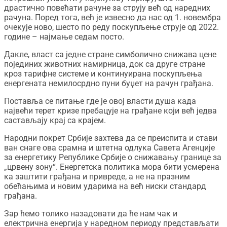
драстично повећати рачуне за струју већ од наредних
рачуна. Поред тога, већ је извесно да нас од 1. новембра
очекује ново, шесто по реду поскупљење струје од 2022.
године – најмање седам посто.
Дакле, власт са једне стране симболично снижава цене
појединих животних намирница, док са друге стране
кроз тарифне системе и континуирана поскупљења
енергената немилосрдно пуни буџет на рачун грађана.
Поставља се питање где је овој власти душа када
највећи терет кризе пребацује на грађане који већ једва
састављају крај са крајем.
Народни покрет Србије захтева да се преиспита и стави
ван снаге ова срамна и штетна одлука Савета Агенције
за енергетику Републике Србије о снижавању границе за
„црвену зону“. Енергетска политика мора бити усмерена
ка заштити грађана и привреде, а не на празним
обећањима и новим ударима на већ ниски стандард
грађана.
Зар ћемо толико назадовати да ће нам чак и
електрична енергија у наредном периоду представљати