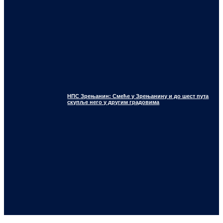
НПС Зрењанин: Смеће у Зрењанину и до шест пута
скупље него у другим градовима