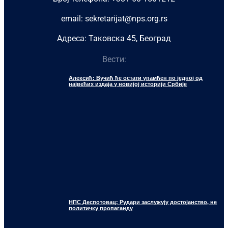
email: sekretarijat@nps.org.rs
Адреса: Таковска 45, Београд
Вести:
Алексић: Вучић ће остати упамћен по једној од
највећих издаја у новијој историји Србије
НПС Деспотовац: Рудари заслужују достојанство, не
политичку пропаганду