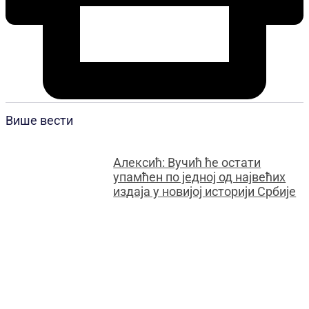
Више вести
Алексић: Вучић ће остати
упамћен по једној од највећих
издаја у новијој историји Србије