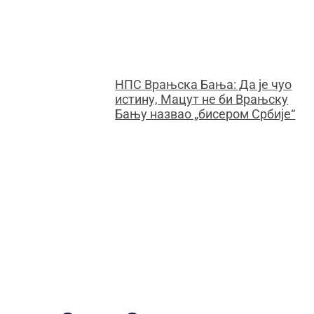
НПС Врањска Бања: Да је чуо
истину, Мацут не би Врањску
Бању назвао „бисером Србије“