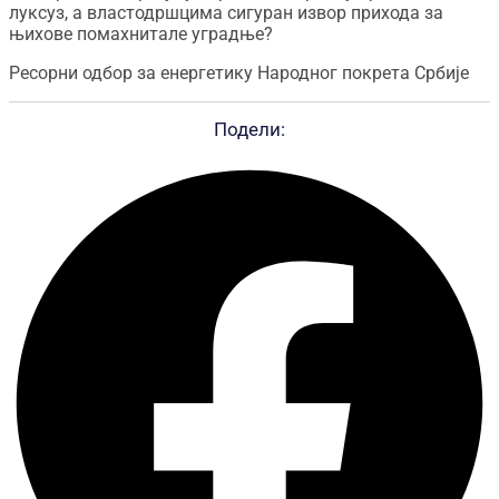
луксуз, а властодршцима сигуран извор прихода за
њихове помахнитале уградње?
Ресорни одбор за енергетику Народног покрета Србије
Подели: