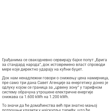
Грађанима се свакодневно сервирају бајке попут „Брига
за стандард народа“, док истовремено власт спроводи
мере које директно ударају на кућни буџет.
Док нам ненадлежни говори о снижењу цена намирница,
пре само три дана Савет Агенције за енергетику донео је
одлуку којом се граница за „црвену зону“ у тарифном
систему обрачуна утрошене електричне енергије
снижава са 1.600 kWh на 1.200 kWh.
То значи да ће домаћинства већ при знатно мањој
потрошњи улазити у најскупљу тарифу, што ће