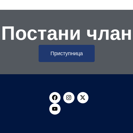
Постани члан
Приступница