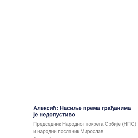
Алексић: Насиље према грађанима
је недопустиво
Председник Народног покрета Србије (НПС)
и народни посланик Мирослав