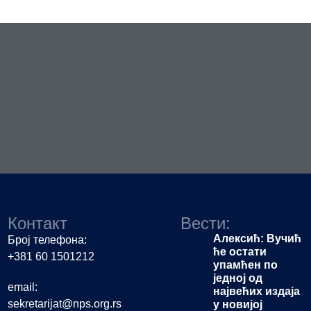
Контакт
Вести:
Алексић: Вучић
Број телефона:
ће остати
+381 60 1501212
упамћен по
једној од
email:
највећих издаја
sekretarijat@nps.org.rs
у новијој