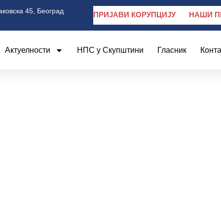
аковска 45, Београд
ПРИЈАВИ КОРУПЦИЈУ
НАШИ П
Актуелности
НПС у Скупштини
Гласник
Конта
птембар 10, 2