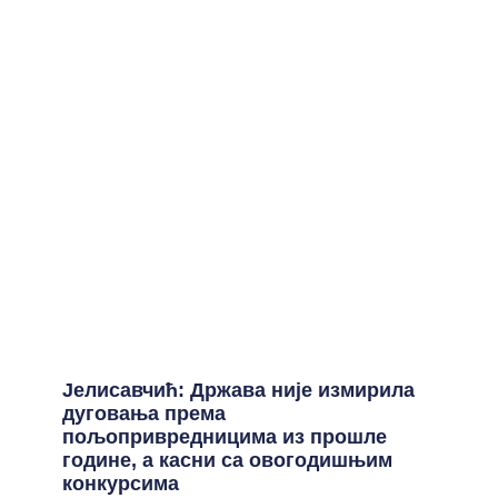
Јелисавчић: Држава није измирила
дуговања према
пољопривредницима из прошле
године, а касни са овогодишњим
конкурсима