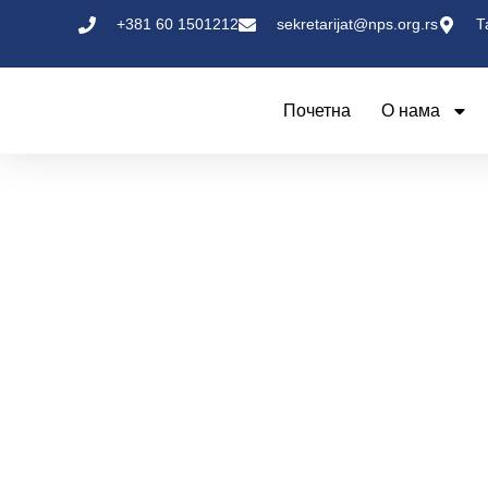
+381 60 1501212
sekretarijat@nps.org.rs
Т
Почетна
О нама
се