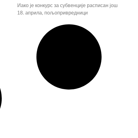
Иако је конкурс за субвенције расписан још
18. априла, пољопривредници