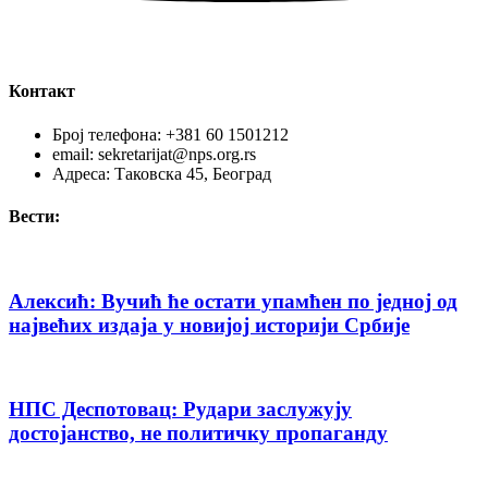
Контакт
Број телефона: +381 60 1501212
email: sekretarijat@nps.org.rs
Адреса: Таковска 45, Београд
Вести:
Алексић: Вучић ће остати упамћен по једној од
највећих издаја у новијој историји Србије
НПС Деспотовац: Рудари заслужују
достојанство, не политичку пропаганду