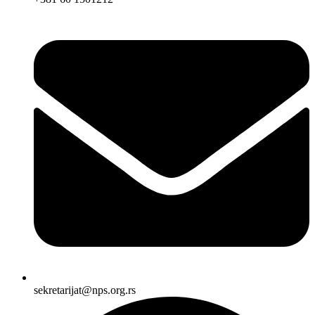
sekretarijat@nps.org.rs