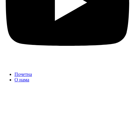
Почетна
О нама