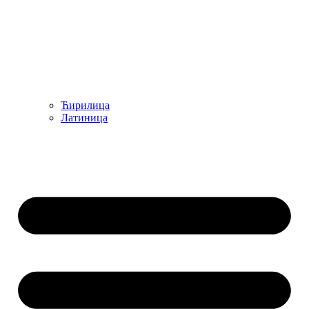
Ћирилица
Латиница