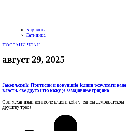
Ћирилица
Латиница
ПОСТАНИ ЧЛАН
август 29, 2025
Јаковљевић: Притисци и корупција једини резултати рада
власти, све друго што кажу је замајавање грађана
Сви механизми контроле власти који у једном демократском
друштву треба