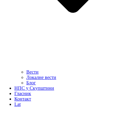
Вести
Локалне вести
Блог
НПС у Скупштини
Гласник
Контакт
Lat