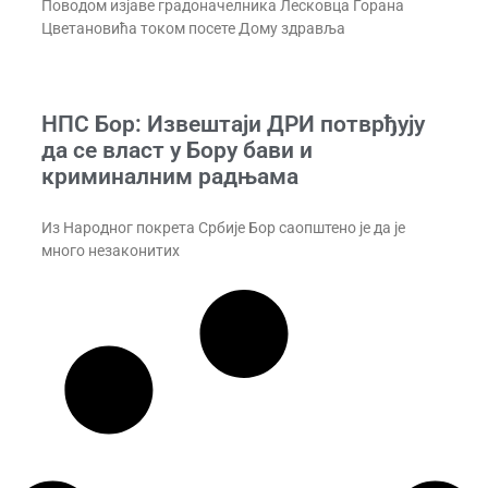
Поводом изјаве градоначелника Лесковца Горана
Цветановића током посете Дому здравља
НПС Бор: Извештаји ДРИ потврђују
да се власт у Бору бави и
криминалним радњама
Из Народног покрета Србије Бор саопштено је да је
много незаконитих