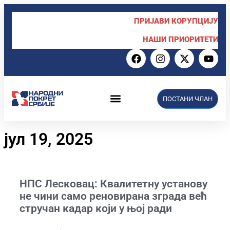
ПРИЈАВИ КОРУПЦИЈУ
НАШИ ПРИОРИТЕТИ
ПОСТАНИ ЧЛАН
јул 19, 2025
НПС Лесковац: Квалитетну установу
не чини само реновирана зграда већ
стручан кадар који у њој ради