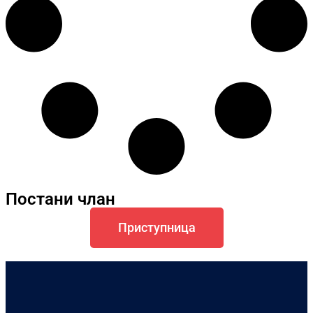
Постани члан
Приступница