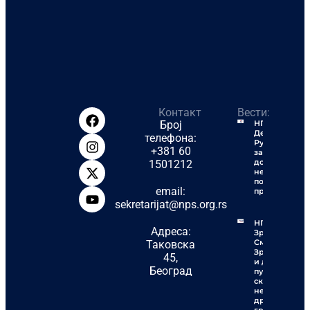
Контакт
Вести:
Број
НПС
Деспотовац:
телефона:
Рудари
+381 60
заслужују
достојанство
1501212
не
политичку
email:
пропаганду
sekretarijat@nps.org.rs
НПС
Адреса:
Зрењанин:
Смеће у
Таковска
Зрењанину
45,
и до шест
Београд
пута
скупље
него у
другим