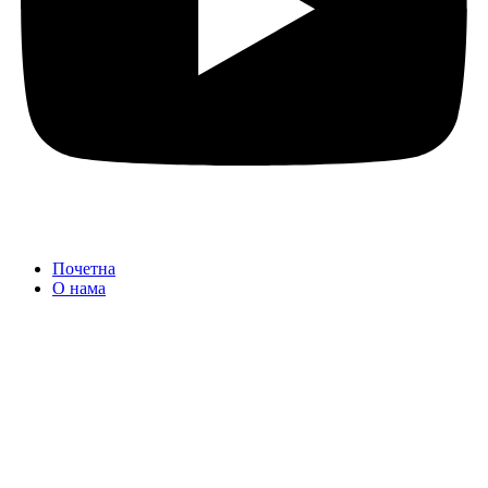
Почетна
О нама