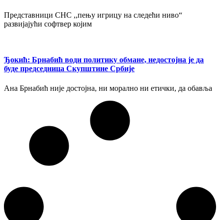
Представници СНС ,,пењу игрицу на следећи ниво“
развијајући софтвер којим
Ђокић: Брнабић води политику обмане, недостојна је да
буде председница Скупштине Србије
Ана Брнабић није достојна, ни морално ни етички, да обавља