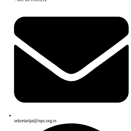
sekretarijat@nps.org.rs