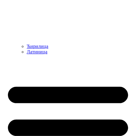
Ћирилица
Латиница