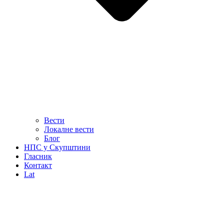
Вести
Локалне вести
Блог
НПС у Скупштини
Гласник
Контакт
Lat