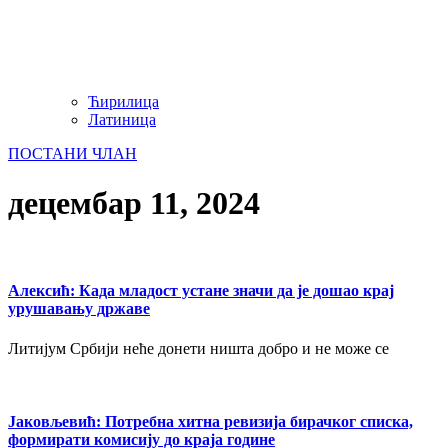
Ћирилица
Латиница
ПОСТАНИ ЧЛАН
децембар 11, 2024
Алексић: Када младост устане значи да је дошао крај
урушавању државе
Литијум Србији неће донети ништа добро и не може се
Јаковљевић: Потребна хитна ревизија бирачког списка,
формирати комисију до краја године