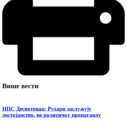
Више вести
НПС Деспотовац: Рудари заслужују
достојанство, не политичку пропаганду