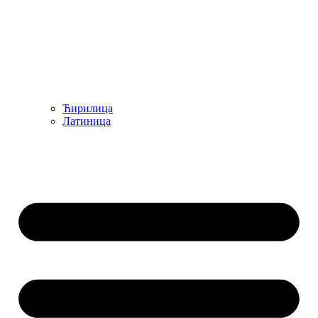
Ћирилица
Латиница