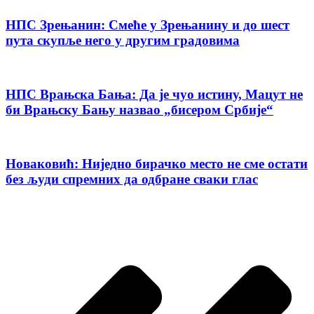
НПС Зрењанин: Смеће у Зрењанину и до шест
пута скупље него у другим градовима
НПС Врањска Бања: Да је чуо истину, Мацут не
би Врањску Бању назвао „бисером Србије“
Новаковић: Ниједно бирачко место не сме остати
без људи спремних да одбране сваки глас