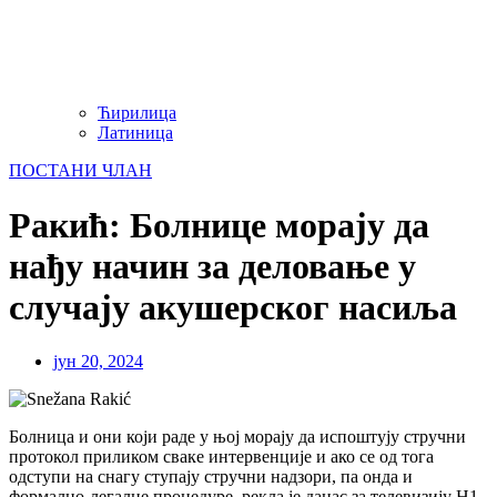
Ћирилица
Латиница
ПОСТАНИ ЧЛАН
Ракић: Болнице морају да
нађу начин за деловање у
случају акушерског насиља
јун 20, 2024
Болница и они који раде у њој морају да испоштују стручни
протокол приликом сваке интервенције и ако се од тога
одступи на снагу ступају стручни надзори, па онда и
формално-легалне процедуре, рекла је данас за телевизију Н1