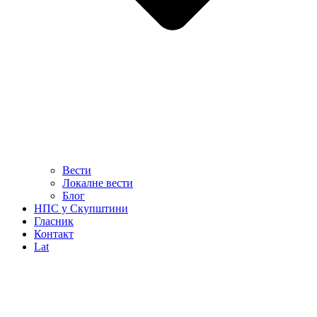
Вести
Локалне вести
Блог
НПС у Скупштини
Гласник
Контакт
Lat