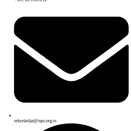
sekretarijat@nps.org.rs