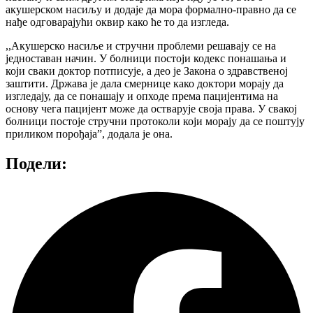
акушерском насиљу и додаје да мора формално-правно да се
нађе одговарајући оквир како ће то да изгледа.
,,Акушерско насиље и стручни проблеми решавају се на
једноставан начин. У болници постоји кодекс понашања и
који сваки доктор потписује, а део је Закона о здравственој
заштити. Држава је дала смернице како доктори морају да
изгледају, да се понашају и опходе према пацијентима на
основу чега пацијент може да остварује своја права. У свакој
болници постоје стручни протоколи који морају да се поштују
приликом порођаја”, додала је она.
Подели: