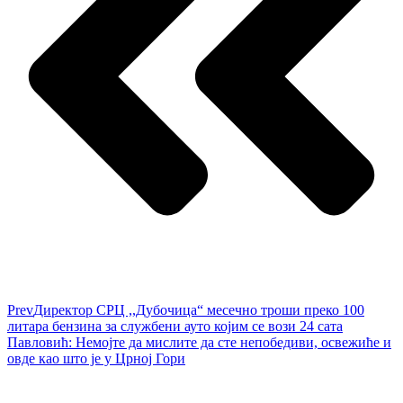
Prev
Директор СРЦ ,,Дубочица“ месечно троши преко 100
литара бензина за службени ауто којим се вози 24 сата
Павловић: Немојте да мислите да сте непобедиви, освежиће и
овде као што је у Црној Гори