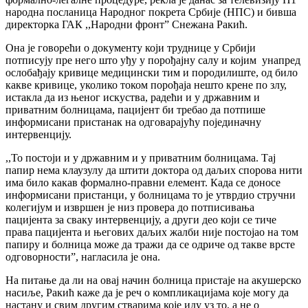
народна посланица Народног покрета Србије (НПС) и бивша
директорка ГАК ,,Народни фронт” Снежана Ракић.
Она је говорећи о документу који труднице у Србији
потписују пре него што уђу у порођајну салу и којим унапред
ослобађају кривице медицински тим и породилиште, од било
какве кривице, уколико током порођаја нешто крене по злу,
истакла да из њеног искуства, радећи и у државним и
приватним болницама, пацијент би требао да потпише
информисани пристанак на одговарајућу појединачну
интервенцију.
,,То постоји и у државним и у приватним болницама. Тај
папир нема клаузулу да штити доктора од даљих спорова нити
има било какав формално-правни елемент. Када се доносе
информисани пристанци, у болницама то је утврдио стручни
колегијум и извршен је низ провера до потписивања
пацијента за сваку интервенцију, а други део који се тиче
права пацијента и његових даљих жалби није постојао на том
папиру и болница може да тражи да се одриче од такве врсте
одговорности”, нагласила је она.
На питање да ли на овај начин болница пристаје на акушерско
насиље, Ракић каже да је реч о компликацијама које могу да
настану и свим другим стварима које иду уз то, а не о